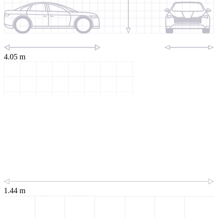
4.05 m
1.44 m