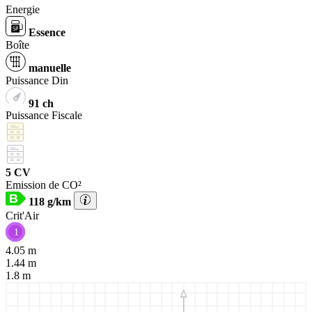
Energie
Essence
Boîte
manuelle
Puissance Din
91 ch
Puissance Fiscale
5 CV
Emission de CO²
B
118 g/km
Crit'Air
1
4.05 m
1.44 m
1.8 m