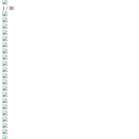
1
/
30