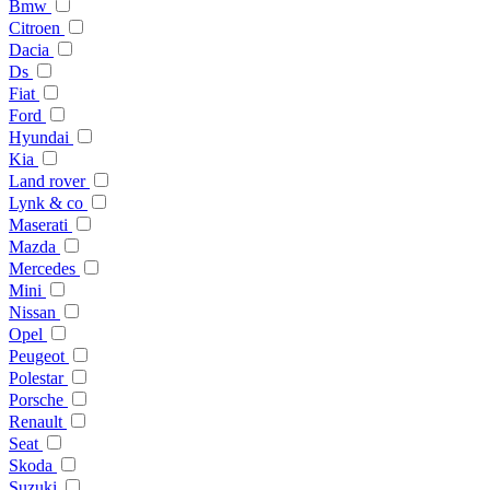
Bmw
Citroen
Dacia
Ds
Fiat
Ford
Hyundai
Kia
Land rover
Lynk & co
Maserati
Mazda
Mercedes
Mini
Nissan
Opel
Peugeot
Polestar
Porsche
Renault
Seat
Skoda
Suzuki