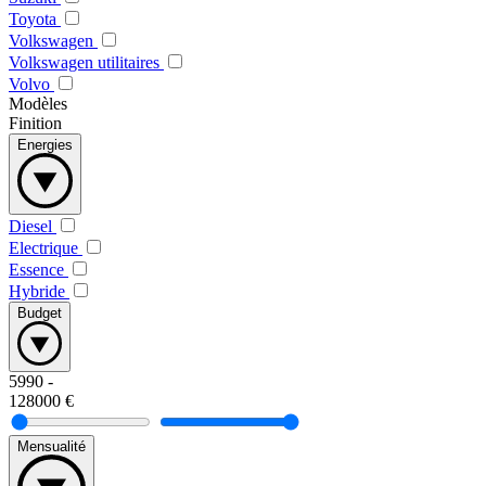
Toyota
Volkswagen
Volkswagen utilitaires
Volvo
Modèles
Finition
Energies
Diesel
Electrique
Essence
Hybride
Budget
5990
-
128000
€
Mensualité