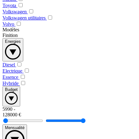
Toyota
Volkswagen
Volkswagen utilitaires
Volvo
Modèles
Finition
Energies
Diesel
Electrique
Essence
Hybride
Budget
5990
-
128000
€
Mensualité