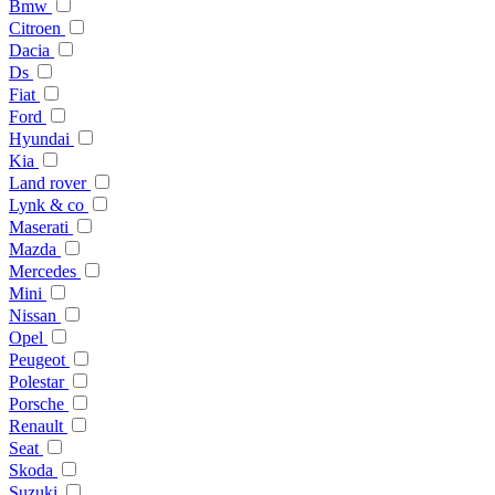
Bmw
Citroen
Dacia
Ds
Fiat
Ford
Hyundai
Kia
Land rover
Lynk & co
Maserati
Mazda
Mercedes
Mini
Nissan
Opel
Peugeot
Polestar
Porsche
Renault
Seat
Skoda
Suzuki