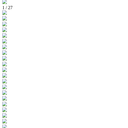
1
/
27