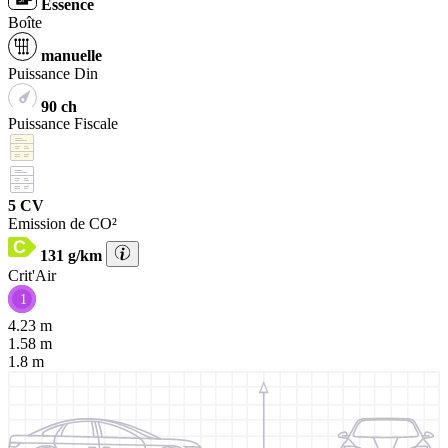
Essence
Boîte
manuelle
Puissance Din
90 ch
Puissance Fiscale
5 CV
Emission de CO²
131 g/km
Crit'Air
1
4.23 m
1.58 m
1.8 m