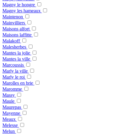
Magny le hongre
Magny les hameaux
Maintenon
Mainvilliers
Maisons alfort
Maisons laffitte
Malakoff
Malesherbes
Mantes la jolie
Mantes la ville
Marcoussis
Marly la ville
Marly le roi
Marolles en brie
Maromme
Massy
Maule
Maurepas
Mayenne
Meaux
Melesse
Melun