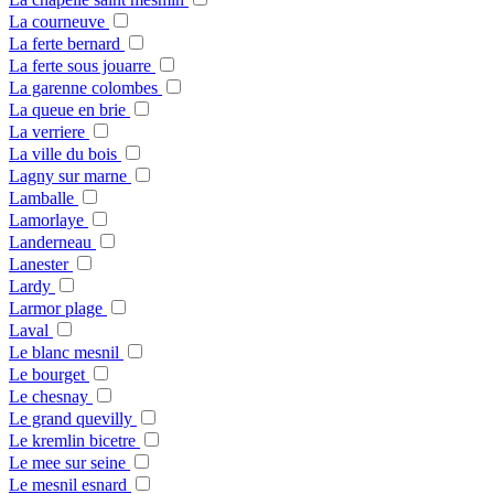
La courneuve
La ferte bernard
La ferte sous jouarre
La garenne colombes
La queue en brie
La verriere
La ville du bois
Lagny sur marne
Lamballe
Lamorlaye
Landerneau
Lanester
Lardy
Larmor plage
Laval
Le blanc mesnil
Le bourget
Le chesnay
Le grand quevilly
Le kremlin bicetre
Le mee sur seine
Le mesnil esnard