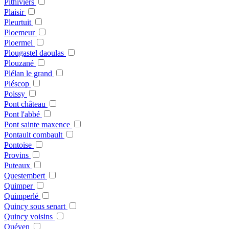
Pithiviers
Plaisir
Pleurtuit
Ploemeur
Ploermel
Plougastel daoulas
Plouzané
Plélan le grand
Pléscop
Poissy
Pont château
Pont l'abbé
Pont sainte maxence
Pontault combault
Pontoise
Provins
Puteaux
Questembert
Quimper
Quimperlé
Quincy sous senart
Quincy voisins
Quéven