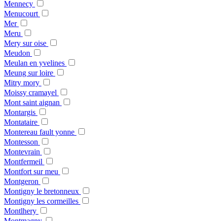
Mennecy
Menucourt
Mer
Meru
Mery sur oise
Meudon
Meulan en yvelines
Meung sur loire
Mitry mory
Moissy cramayel
Mont saint aignan
Montargis
Montataire
Montereau fault yonne
Montesson
Montevrain
Montfermeil
Montfort sur meu
Montgeron
Montigny le bretonneux
Montigny les cormeilles
Montlhery
Montmagny