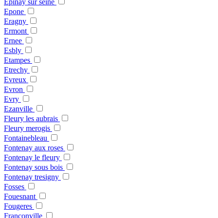
Epinay sur seine
Epone
Eragny
Ermont
Ernee
Esbly
Etampes
Etrechy
Evreux
Evron
Evry
Ezanville
Fleury les aubrais
Fleury merogis
Fontainebleau
Fontenay aux roses
Fontenay le fleury
Fontenay sous bois
Fontenay tresigny
Fosses
Fouesnant
Fougeres
Franconville