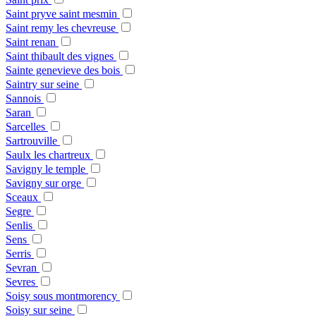
Saint pryve saint mesmin
Saint remy les chevreuse
Saint renan
Saint thibault des vignes
Sainte genevieve des bois
Saintry sur seine
Sannois
Saran
Sarcelles
Sartrouville
Saulx les chartreux
Savigny le temple
Savigny sur orge
Sceaux
Segre
Senlis
Sens
Serris
Sevran
Sevres
Soisy sous montmorency
Soisy sur seine