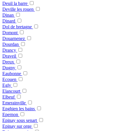
Deuil la barre
Deville les rouen
Dinan
Dinard
Dol de bretagne
Domont
Douarnenez
Dourdan
Drancy
Draveil
Dreux
Dugny
Eaubonne
Ecouen
Egly
Elancourt
Elbeuf
Emerainville
Enghien les bains
Epernon
Epinay sous senart
Epinay sur orge