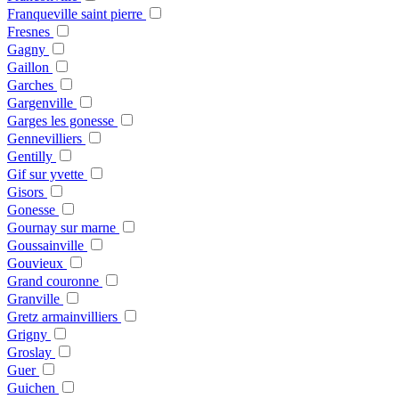
Franqueville saint pierre
Fresnes
Gagny
Gaillon
Garches
Gargenville
Garges les gonesse
Gennevilliers
Gentilly
Gif sur yvette
Gisors
Gonesse
Gournay sur marne
Goussainville
Gouvieux
Grand couronne
Granville
Gretz armainvilliers
Grigny
Groslay
Guer
Guichen