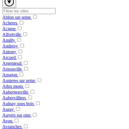
Ablon sur seine
Acheres
Acigne
Alfortville
Amilly
Andresy
Antony
Arcueil
Argenteuil
Arnouville
Arpajon
Asnieres sur seine
Athis mons
Aubergenville
Aubervilliers
Aulnay sous bois
Auray
Auvers sur oise
Avon
Avranches