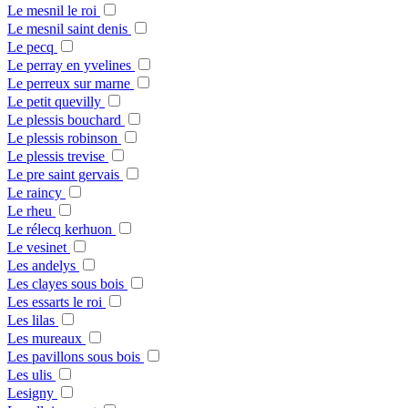
Le mesnil le roi
Le mesnil saint denis
Le pecq
Le perray en yvelines
Le perreux sur marne
Le petit quevilly
Le plessis bouchard
Le plessis robinson
Le plessis trevise
Le pre saint gervais
Le raincy
Le rheu
Le rélecq kerhuon
Le vesinet
Les andelys
Les clayes sous bois
Les essarts le roi
Les lilas
Les mureaux
Les pavillons sous bois
Les ulis
Lesigny