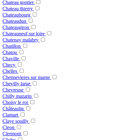
Chateau gontier
Chateau thierry
Chateaubourg
Chateaudun
Chateaugiron
Chateauneuf sur loire
Chatenay malabry
Chatillon
Chatou
Chaville
Checy
Chelles
Chennevieres sur marne
Chevilly larue
Chevreuse
Chilly mazarin
Choisy le roi
Châteaulin
Clamart
Claye souilly
Cleon
Clermont
Clichy