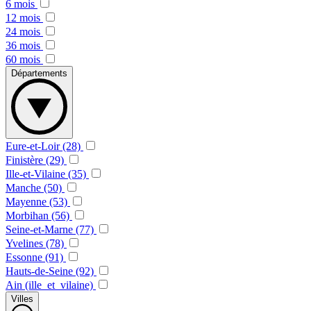
6 mois
12 mois
24 mois
36 mois
60 mois
Départements
Eure-et-Loir (28)
Finistère (29)
Ille-et-Vilaine (35)
Manche (50)
Mayenne (53)
Morbihan (56)
Seine-et-Marne (77)
Yvelines (78)
Essonne (91)
Hauts-de-Seine (92)
Ain (ille_et_vilaine)
Villes