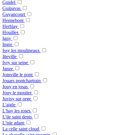
Guidel
Guipavas
Guyancourt
Hennebont
Herblay
Houilles
Igny
Ingre
Issy les moulineaux
Itteville
Ivry sur seine
Janze
Joinville le pont
Jouars pontchartrain
Jouy en josas
Jouy le moutier
Juvisy sur orge
L'aigle
L'hay les roses
L'ile saint denis
L'isle adam
La celle saint cloud
La chapelle saint mesmin