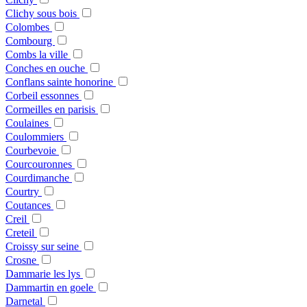
Clichy sous bois
Colombes
Combourg
Combs la ville
Conches en ouche
Conflans sainte honorine
Corbeil essonnes
Cormeilles en parisis
Coulaines
Coulommiers
Courbevoie
Courcouronnes
Courdimanche
Courtry
Coutances
Creil
Creteil
Croissy sur seine
Crosne
Dammarie les lys
Dammartin en goele
Darnetal