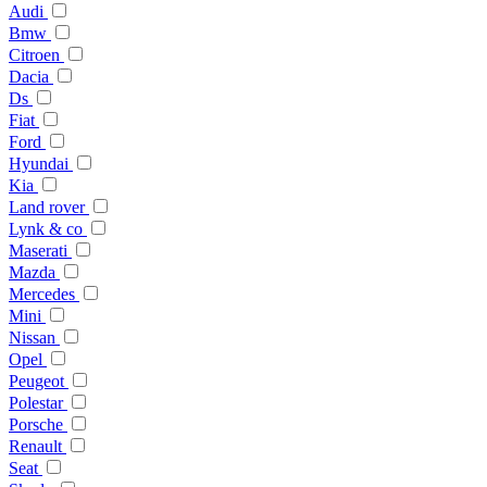
Audi
Bmw
Citroen
Dacia
Ds
Fiat
Ford
Hyundai
Kia
Land rover
Lynk & co
Maserati
Mazda
Mercedes
Mini
Nissan
Opel
Peugeot
Polestar
Porsche
Renault
Seat