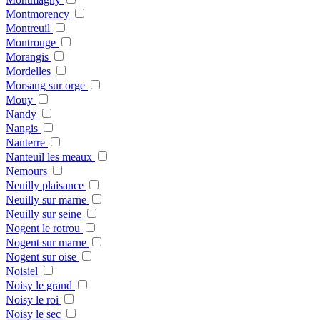
Montmorency
Montreuil
Montrouge
Morangis
Mordelles
Morsang sur orge
Mouy
Nandy
Nangis
Nanterre
Nanteuil les meaux
Nemours
Neuilly plaisance
Neuilly sur marne
Neuilly sur seine
Nogent le rotrou
Nogent sur marne
Nogent sur oise
Noisiel
Noisy le grand
Noisy le roi
Noisy le sec