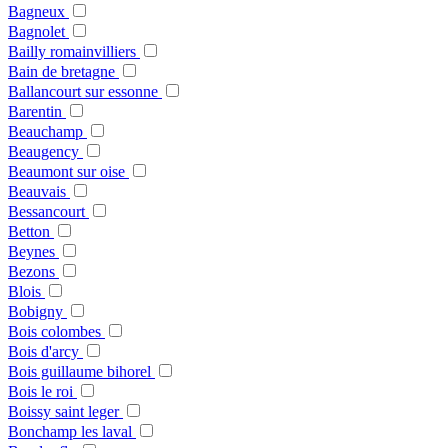
Bagneux
Bagnolet
Bailly romainvilliers
Bain de bretagne
Ballancourt sur essonne
Barentin
Beauchamp
Beaugency
Beaumont sur oise
Beauvais
Bessancourt
Betton
Beynes
Bezons
Blois
Bobigny
Bois colombes
Bois d'arcy
Bois guillaume bihorel
Bois le roi
Boissy saint leger
Bonchamp les laval