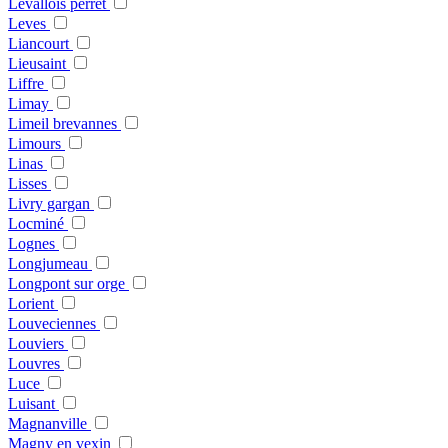
Levallois perret
Leves
Liancourt
Lieusaint
Liffre
Limay
Limeil brevannes
Limours
Linas
Lisses
Livry gargan
Locminé
Lognes
Longjumeau
Longpont sur orge
Lorient
Louveciennes
Louviers
Louvres
Luce
Luisant
Magnanville
Magny en vexin