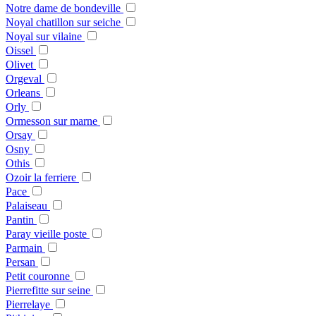
Notre dame de bondeville
Noyal chatillon sur seiche
Noyal sur vilaine
Oissel
Olivet
Orgeval
Orleans
Orly
Ormesson sur marne
Orsay
Osny
Othis
Ozoir la ferriere
Pace
Palaiseau
Pantin
Paray vieille poste
Parmain
Persan
Petit couronne
Pierrefitte sur seine
Pierrelaye