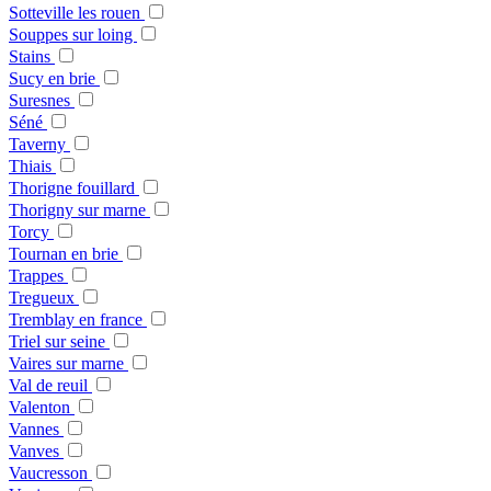
Sotteville les rouen
Souppes sur loing
Stains
Sucy en brie
Suresnes
Séné
Taverny
Thiais
Thorigne fouillard
Thorigny sur marne
Torcy
Tournan en brie
Trappes
Tregueux
Tremblay en france
Triel sur seine
Vaires sur marne
Val de reuil
Valenton
Vannes
Vanves
Vaucresson