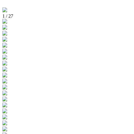
1
/
27