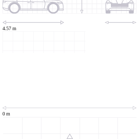
4.57 m
0 m