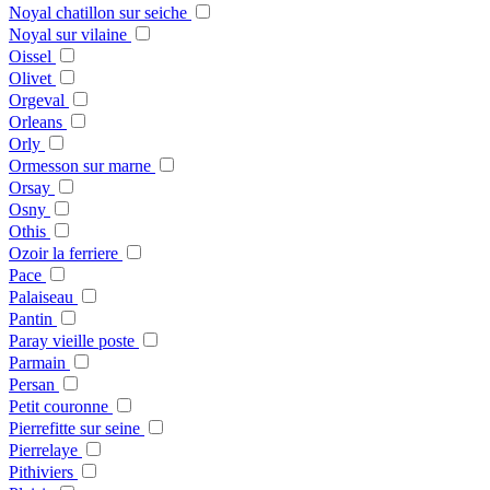
Noyal chatillon sur seiche
Noyal sur vilaine
Oissel
Olivet
Orgeval
Orleans
Orly
Ormesson sur marne
Orsay
Osny
Othis
Ozoir la ferriere
Pace
Palaiseau
Pantin
Paray vieille poste
Parmain
Persan
Petit couronne
Pierrefitte sur seine
Pierrelaye
Pithiviers