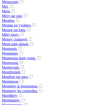
Menucourt
Mer
Meru
Mery sur oise
Meudon
Meulan en yvelines
Meung sur loire
Mitry mory
Moissy cramayel
Mont saint aignan
Montargis
Montataire
Montereau fault yonne
Montesson
Montevrain
Montfermeil
Montfort sur meu
Montgeron
Montigny le bretonneux
Montigny les cormeilles
Montlhery
Montmagny
Montmorency