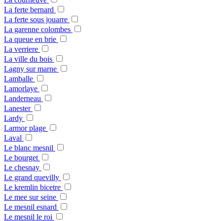
La ferte bernard
La ferte sous jouarre
La garenne colombes
La queue en brie
La verriere
La ville du bois
Lagny sur marne
Lamballe
Lamorlaye
Landerneau
Lanester
Lardy
Larmor plage
Laval
Le blanc mesnil
Le bourget
Le chesnay
Le grand quevilly
Le kremlin bicetre
Le mee sur seine
Le mesnil esnard
Le mesnil le roi