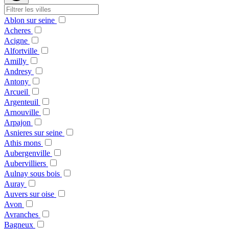
Ablon sur seine
Acheres
Acigne
Alfortville
Amilly
Andresy
Antony
Arcueil
Argenteuil
Arnouville
Arpajon
Asnieres sur seine
Athis mons
Aubergenville
Aubervilliers
Aulnay sous bois
Auray
Auvers sur oise
Avon
Avranches
Bagneux