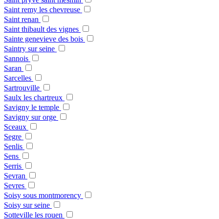
Saint remy les chevreuse
Saint renan
Saint thibault des vignes
Sainte genevieve des bois
Saintry sur seine
Sannois
Saran
Sarcelles
Sartrouville
Saulx les chartreux
Savigny le temple
Savigny sur orge
Sceaux
Segre
Senlis
Sens
Serris
Sevran
Sevres
Soisy sous montmorency
Soisy sur seine
Sotteville les rouen