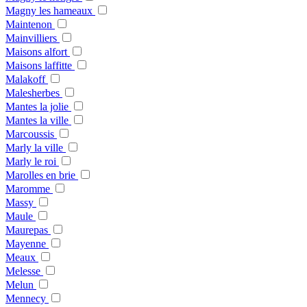
Magny les hameaux
Maintenon
Mainvilliers
Maisons alfort
Maisons laffitte
Malakoff
Malesherbes
Mantes la jolie
Mantes la ville
Marcoussis
Marly la ville
Marly le roi
Marolles en brie
Maromme
Massy
Maule
Maurepas
Mayenne
Meaux
Melesse
Melun
Mennecy