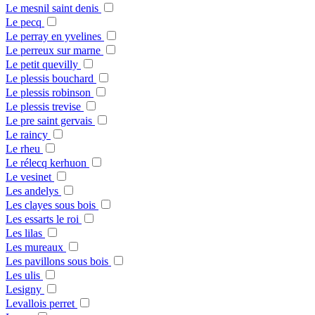
Le mesnil saint denis
Le pecq
Le perray en yvelines
Le perreux sur marne
Le petit quevilly
Le plessis bouchard
Le plessis robinson
Le plessis trevise
Le pre saint gervais
Le raincy
Le rheu
Le rélecq kerhuon
Le vesinet
Les andelys
Les clayes sous bois
Les essarts le roi
Les lilas
Les mureaux
Les pavillons sous bois
Les ulis
Lesigny
Levallois perret