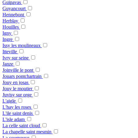
Guipavas
Guyancourt
Hennebont
Herblay
Houilles
Igny
Ingre
Issy les moulineaux
Itteville
Ivry sur seine
Janze
Joinville le pont
Jouars pontchartrain
Jouy en josas
Jouy le moutier
Juvisy sur orge
L'aigle
L'hay les roses
L'ile saint denis
L'isle adam
La celle saint cloud
La chapelle saint mesmin
La courneuve