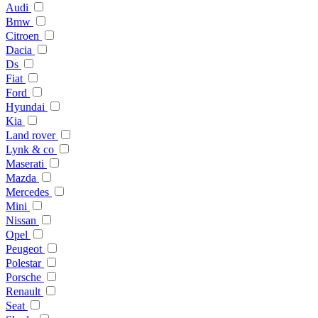
Audi
Bmw
Citroen
Dacia
Ds
Fiat
Ford
Hyundai
Kia
Land rover
Lynk & co
Maserati
Mazda
Mercedes
Mini
Nissan
Opel
Peugeot
Polestar
Porsche
Renault
Seat