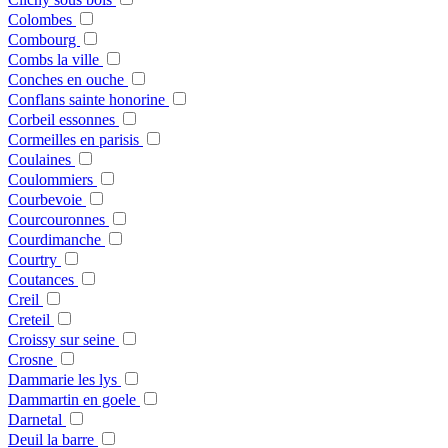
Colombes
Combourg
Combs la ville
Conches en ouche
Conflans sainte honorine
Corbeil essonnes
Cormeilles en parisis
Coulaines
Coulommiers
Courbevoie
Courcouronnes
Courdimanche
Courtry
Coutances
Creil
Creteil
Croissy sur seine
Crosne
Dammarie les lys
Dammartin en goele
Darnetal
Deuil la barre