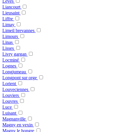
Leves
Liancourt
Lieusaint
Liffre
Limay
Limeil brevannes
Limours
Linas
Lisses
Livry gargan
Locminé
Lognes
Longjumeau
Longpont sur orge
Lorient
Louveciennes
Louviers
Louvres
Luce
Luisant
Magnanville
Magny en vexin
Magny le hongre