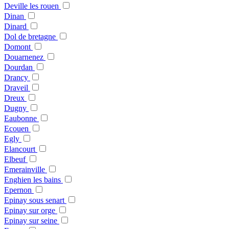
Deville les rouen
Dinan
Dinard
Dol de bretagne
Domont
Douarnenez
Dourdan
Drancy
Draveil
Dreux
Dugny
Eaubonne
Ecouen
Egly
Elancourt
Elbeuf
Emerainville
Enghien les bains
Epernon
Epinay sous senart
Epinay sur orge
Epinay sur seine