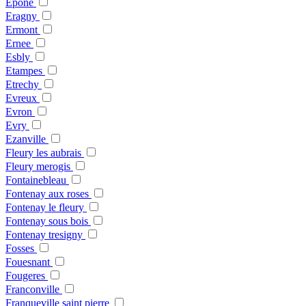
Epone
Eragny
Ermont
Ernee
Esbly
Etampes
Etrechy
Evreux
Evron
Evry
Ezanville
Fleury les aubrais
Fleury merogis
Fontainebleau
Fontenay aux roses
Fontenay le fleury
Fontenay sous bois
Fontenay tresigny
Fosses
Fouesnant
Fougeres
Franconville
Franqueville saint pierre