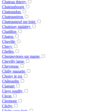
Chateau thierry
Chateaubourg
Chateaudun
Chateaugiron
Chateauneuf sur loire
Chatenay malabry
Chatillon
Chatou
Chaville
Checy
Chelles
Chennevieres sur marne
Chevilly larue
Chevreuse
Chilly mazarin
Choisy le roi
Châteaulin
Clamart
Claye souilly
Cleon
Clermont
Clichy
Clichy sous bois