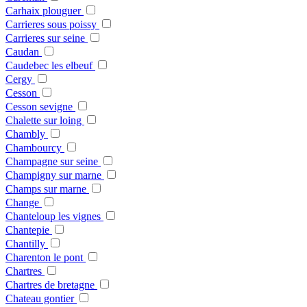
Carhaix plouguer
Carrieres sous poissy
Carrieres sur seine
Caudan
Caudebec les elbeuf
Cergy
Cesson
Cesson sevigne
Chalette sur loing
Chambly
Chambourcy
Champagne sur seine
Champigny sur marne
Champs sur marne
Change
Chanteloup les vignes
Chantepie
Chantilly
Charenton le pont
Chartres
Chartres de bretagne
Chateau gontier