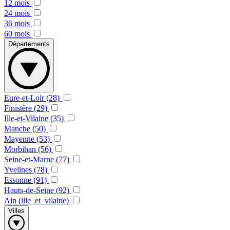
12 mois
24 mois
36 mois
60 mois
Départements
Eure-et-Loir (28)
Finistère (29)
Ille-et-Vilaine (35)
Manche (50)
Mayenne (53)
Morbihan (56)
Seine-et-Marne (77)
Yvelines (78)
Essonne (91)
Hauts-de-Seine (92)
Ain (ille_et_vilaine)
Villes