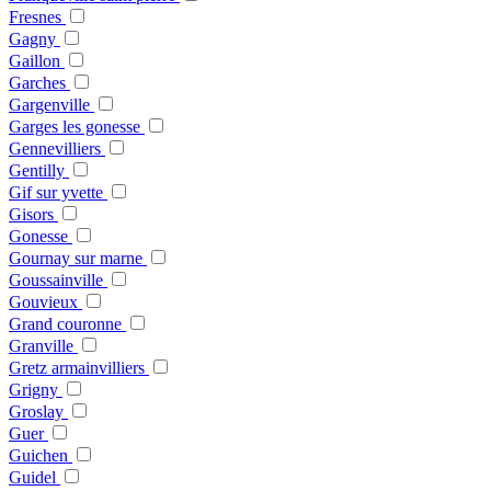
Fresnes
Gagny
Gaillon
Garches
Gargenville
Garges les gonesse
Gennevilliers
Gentilly
Gif sur yvette
Gisors
Gonesse
Gournay sur marne
Goussainville
Gouvieux
Grand couronne
Granville
Gretz armainvilliers
Grigny
Groslay
Guer
Guichen
Guidel