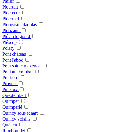
Plaisir
Pleurtuit
Ploemeur
Ploermel
Plougastel daoulas
Plouzané
Plélan le grand
Pléscop
Poissy
Pont château
Pont l'abbé
Pont sainte maxence
Pontault combault
Pontoise
Provins
Puteaux
Questembert
Quimper
Quimperlé
Quincy sous senart
Quincy voisins
Quéven
Rambouillet