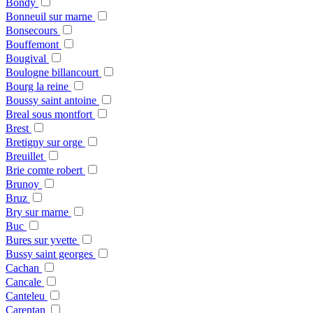
Bondy
Bonneuil sur marne
Bonsecours
Bouffemont
Bougival
Boulogne billancourt
Bourg la reine
Boussy saint antoine
Breal sous montfort
Brest
Bretigny sur orge
Breuillet
Brie comte robert
Brunoy
Bruz
Bry sur marne
Buc
Bures sur yvette
Bussy saint georges
Cachan
Cancale
Canteleu
Carentan