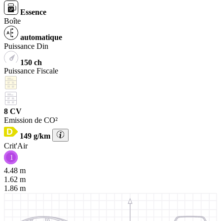
Essence
Boîte
automatique
Puissance Din
150 ch
Puissance Fiscale
8 CV
Emission de CO²
149 g/km
Crit'Air
1
4.48 m
1.62 m
1.86 m