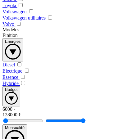
Toyota
Volkswagen
Volkswagen utilitaires
Volvo
Modèles
Finition
Energies
Diesel
Electrique
Essence
Hybride
Budget
6000
-
128000
€
Mensualité