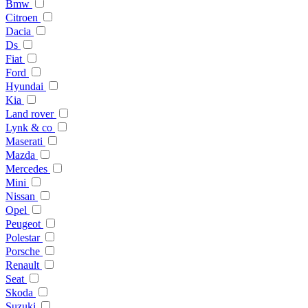
Bmw
Citroen
Dacia
Ds
Fiat
Ford
Hyundai
Kia
Land rover
Lynk & co
Maserati
Mazda
Mercedes
Mini
Nissan
Opel
Peugeot
Polestar
Porsche
Renault
Seat
Skoda
Suzuki